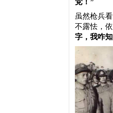
党！”
虽然枪兵看
不露怯，依
字，我咋知