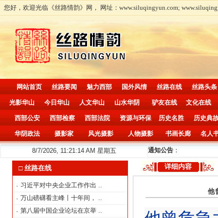
您好，欢迎光临《丝路情韵》网， 网址：www.siluqingyun.com; www.siluqingy
网站首页
丝路要闻
魅力西部
国外风情
丝路在线
丝路头条
光影华山
今日华山
人文华山
山水华阴
驴友在线
文化在线
西部公安
西部检察
西部法院
资源与环保
历史名胜
历史典
华阴政法
摄影家
风光摄影
人物摄影
书画长廊
名人
通知公告
：
8/7/2026, 11:21:16 AM 星期五
详细内容
□ 丝路在线
习近平对中央企业工作作出
..
·
他
万山磅礴看主峰丨十年间，
..
·
第八届中国企业论坛在京举
..
·