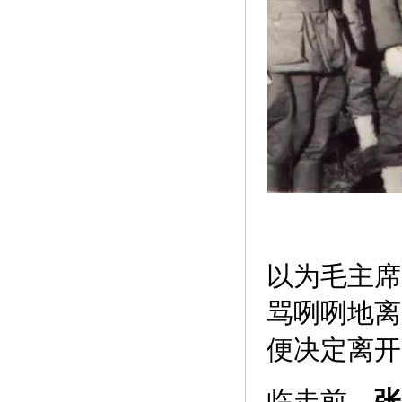
以为毛主席
骂咧咧地离
便决定离开
临走前，
张