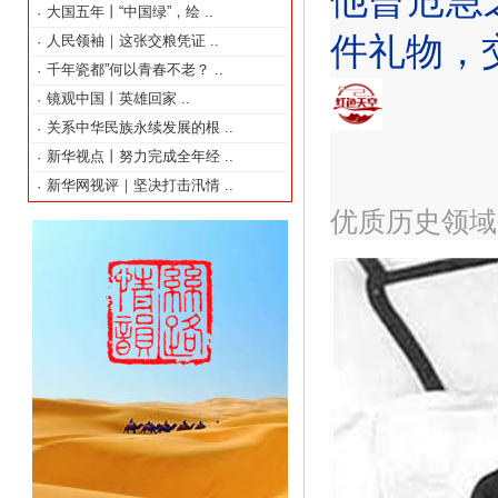
他曾危急
大国五年丨“中国绿”，绘
..
·
件礼物，
人民领袖｜这张交粮凭证
..
·
千年瓷都”何以青春不老？
..
·
镜观中国丨英雄回家
..
·
关系中华民族永续发展的根
..
·
新华视点丨努力完成全年经
..
·
新华网视评｜坚决打击汛情
..
·
优质历史领域