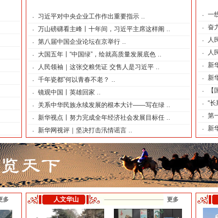
一
·
习近平对中央企业工作作出重要指示
..
·
奋
·
万山磅礴看主峰丨十年间，习近平主席这样阐
..
·
.
人民
·
第八届中国企业论坛在京举行
..
·
人民
·
大国五年丨“中国绿”，绘就高质量发展底色
..
·
.
新
·
人民领袖｜这张交粮凭证 交售人是习近平
..
·
新
·
千年瓷都”何以青春不老？
..
·
【
·
镜观中国丨英雄回家
..
·
“长
·
关系中华民族永续发展的根本大计——写在绿
..
·
第
·
新华视点丨努力完成全年经济社会发展目标任
..
·
新
·
新华网视评｜坚决打击汛情谣言
..
·
人文华山
更多
更多