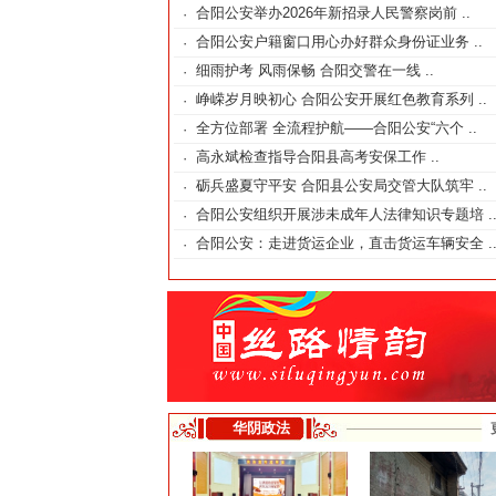
合阳公安举办2026年新招录人民警察岗前 ..
·
合阳公安户籍窗口用心办好群众身份证业务 ..
·
细雨护考 风雨保畅 合阳交警在一线 ..
·
峥嵘岁月映初心 合阳公安开展红色教育系列 ..
·
全方位部署 全流程护航——合阳公安“六个 ..
·
高永斌检查指导合阳县高考安保工作 ..
·
砺兵盛夏守平安 合阳县公安局交管大队筑牢 ..
·
合阳公安组织开展涉未成年人法律知识专题培 .
·
合阳公安：走进货运企业，直击货运车辆安全 .
·
华阴政法