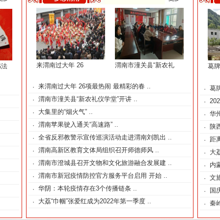
来渭南过大年 26
渭南市潼关县“新农礼
书法
葛牌
来渭南过大年 26项最热闹 最精彩的春
..
·
葛
·
渭南市潼关县“新农礼仪学堂”开讲
..
·
2
·
大集里的“烟火气”
..
·
华
·
渭南苹果驶入通关“高速路”
..
·
陕
·
全省反邪教警示宣传巡演活动走进渭南刘凯出
..
·
距
·
渭南高新区教育文体局组织召开师德师风
..
·
大
·
渭南市澄城县召开文物和文化旅游融合发展建
..
·
内
·
渭南市新冠疫情防控官方服务平台启用 开始
..
·
文
·
华阴：本轮疫情存在3个传播链条
..
·
国
·
大荔“巾帼”张爱红成为2022年第一季度
..
·
秦
·