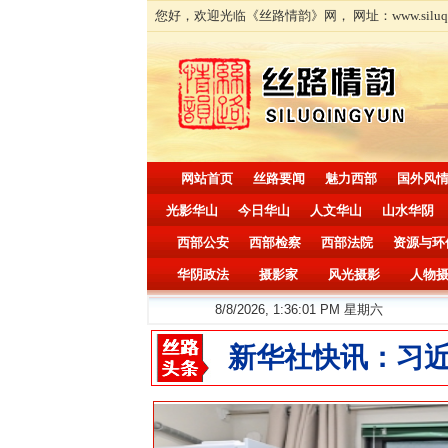
您好，欢迎光临《丝路情韵》网， 网址：www.siluqingyun.
网站首页
丝路要闻
魅力西部
国外风
光影华山
今日华山
人文华山
山水华阴
西部公安
西部检察
西部法院
资源与环
华阴政法
摄影家
风光摄影
人物
8/8/2026, 1:36:03 PM 星期六
新华社快讯：习近