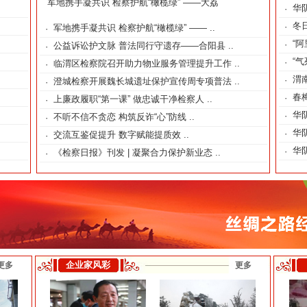
军地携手凝共识 检察护航“橄榄绿” ——大荔
华
·
冬
·
军地携手凝共识 检察护航“橄榄绿” —— ..
·
“
·
公益诉讼护文脉 普法同行守遗存——合阳县 ..
·
“
·
临渭区检察院召开助力物业服务管理提升工作 ..
·
渭
·
澄城检察开展魏长城遗址保护宣传周专项普法 ..
·
春
·
上廉政履职“第一课” 做忠诚干净检察人 ..
·
华
·
不听不信不贪恋 构筑反诈“心”防线 ..
·
.
华
·
交流互鉴促提升 数字赋能提质效 ..
·
.
华
·
《检察日报》刊发 | 凝聚合力保护新业态 ..
·
企业家风彩
更多
更多