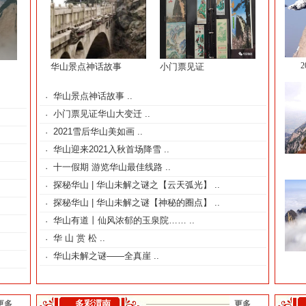
华山景点神话故事
小门票见证
华山景点神话故事
..
·
小门票见证华山大变迁
..
·
2021雪后华山美如画
..
·
华山迎来2021入秋首场降雪
..
·
十一假期 游览华山最佳线路
..
·
探秘华山 | 华山未解之谜之【云天弧光】
..
·
探秘华山 | 华山未解之谜【神秘的圈点】
..
·
华山有道丨仙风浓郁的玉泉院……
..
·
华 山 赏 松
..
·
华山未解之谜——全真崖
..
·
多彩渭南
更多
更多