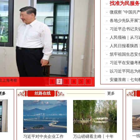
找准为民服务的
·
·
微观察 “中国共
·
各地少先队开展“
·
习近平总书记关切
·
人民领袖｜从习近
·
人民日报看陕西丨
·
筑牢祖国生态安全
·
习近平在安徽考察
·
以习近平同志为核
·
安徽淮南：七旬教
在上海考察
1
2
3
4
5
6
丝路在线
更多
更多
一
习近平对中央企业工作
万山磅礴看主峰丨十年