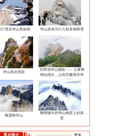
2021雪后华山美如画
华山迎来2021入秋首场降雪
刘养池华山摄影——​ 云雾缭
华山风光剪影
绕仙境出，山色空蒙雨亦奇
陶明镜中​的​华山​峭壁上的风
晚霞映华山
景
景点推介
更多