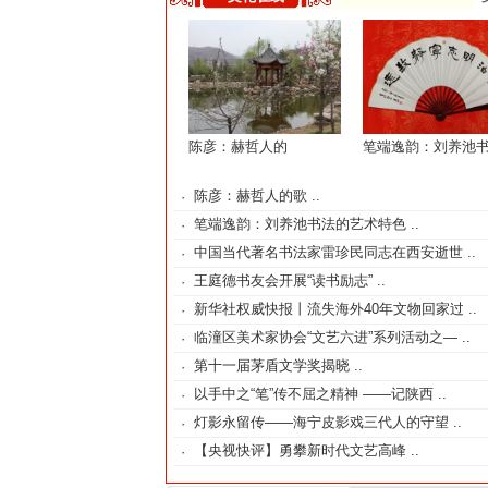
陈彦：赫哲人的
笔端逸韵：刘养池
陈彦：赫哲人的歌 ..
·
笔端逸韵：刘养池书法的艺术特色 ..
·
中国当代著名书法家雷珍民同志在西安逝世 ..
·
王庭德书友会开展“读书励志” ..
·
新华社权威快报丨流失海外40年文物回家过 ..
·
临潼区美术家协会“文艺六进”系列活动之— ..
·
第十一届茅盾文学奖揭晓 ..
·
以手中之“笔”传不屈之精神 ——记陕西 ..
·
灯影永留传——海宁皮影戏三代人的守望 ..
·
【央视快评】勇攀新时代文艺高峰 ..
·