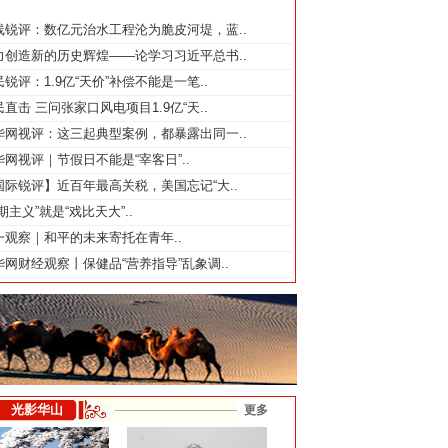
线锐评：数亿元治水工程沦为脆皮河堤，蓝..
力创造新的历史辉煌——论学习习近平总书..
锐评：1.9亿“天价”补偿不能是一笔..
直击 三问张家口风电项目1.9亿“天..
华网视评：这三起典型案例，都暴露出同一..
华网视评｜节假日不能是“宰客日”..
国际锐评】近百年最高关税，美国忘记“大..
期主义”就是“戏比天大”..
一观察｜和平的未来寄托在青年..
华网财经观察丨保健品“营养指导”乱象调..
光影华山
更多