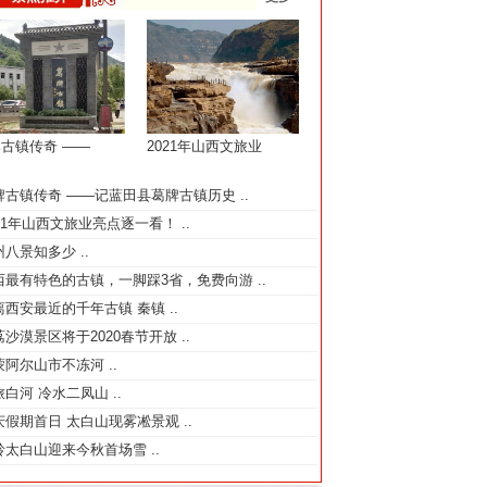
古镇传奇 ——
2021年山西文旅业
牌古镇传奇 ——记蓝田县葛牌古镇历史
..
021年山西文旅业亮点逐一看！
..
州八景知多少
..
西最有特色的古镇，一脚踩3省，免费向游
..
离西安最近的千年古镇 秦镇
..
荔沙漠景区将于2020春节开放
..
蒙阿尔山市不冻河
..
旅白河 冷水二凤山
..
庆假期首日 太白山现雾凇景观
..
岭太白山迎来今秋首场雪
..