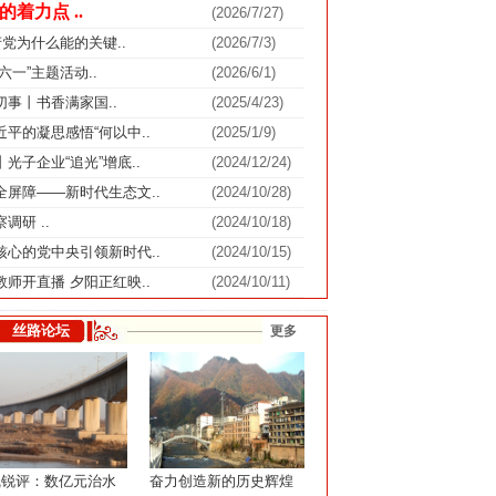
着力点 ..
(2026/7/27)
产党为什么能的关键..
(2026/7/3)
六一”主题活动..
(2026/6/1)
事丨书香满家国..
(2025/4/23)
平的凝思感悟“何以中..
(2025/1/9)
光子企业“追光”增底..
(2024/12/24)
屏障——新时代生态文..
(2024/10/28)
调研 ..
(2024/10/18)
心的党中央引领新时代..
(2024/10/15)
师开直播 夕阳正红映..
(2024/10/11)
丝路论坛
更多
线锐评：数亿元治水
奋力创造新的历史辉煌