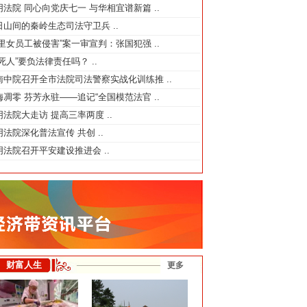
阴法院 同心向党庆七一 与华相宜谱新篇
..
日山间的秦岭生态司法守卫兵
..
阿里女员工被侵害”案一审宣判：张国犯强
..
气死人”要负法律责任吗？
..
南中院召开全市法院司法警察实战化训练推
..
梅凋零 芬芳永驻——追记“全国模范法官
..
阴法院大走访 提高三率两度
..
阴法院​深化普法宣传 共创
..
阴法院召开平安建设推进会
..
财富人生
更多