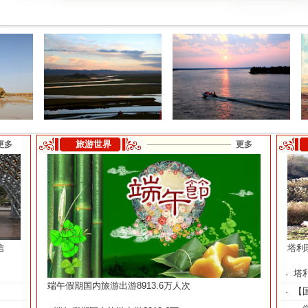
旅游世界
更多
更多
信
塔利
.
塔
·
端午假期国内旅游出游8913.6万人次
【
·