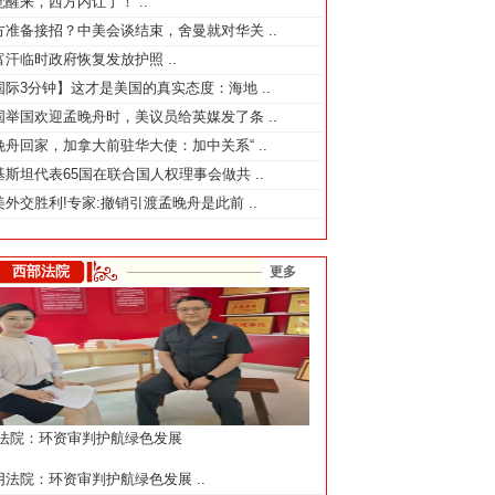
觉醒来，西方内讧了！
..
方准备接招？中美会谈结束，舍曼就对华关
..
富汗临时政府恢复发放护照
..
国际3分钟】这才是美国的真实态度：海地
..
国举国欢迎孟晚舟时，美议员给英媒发了条
..
晚舟回家，加拿大前驻华大使：加中关系“
..
基斯坦代表65国在联合国人权理事会做共
..
美外交胜利!专家:撤销引渡孟晚舟是此前
..
西部法院
更多
法院：环资审判护航绿色发展
阴法院：环资审判护航绿色发展
..