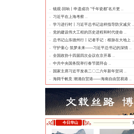
镜观·回响丨申遗成功 “千年瓷都”名片更
..
·
习近平在上海考察
..
·
学习进行时丨习近平总书记这样指导防灾减灾
.
·
党的建设伟大工程的历史进程和时代使命
..
·
总书记山东德州行丨记者手记：根脉在大地上
.
·
守护童心 筑梦未来——习近平总书记的深情
..
·
全国政协十四届四次会议在京开幕
..
·
中共中央国务院举行春节团拜会
..
·
国家主席习近平发表二〇二六年新年贺词
..
·
海阔千帆竞 潮涌自贸港——海南自由贸易港
..
·
今日华山