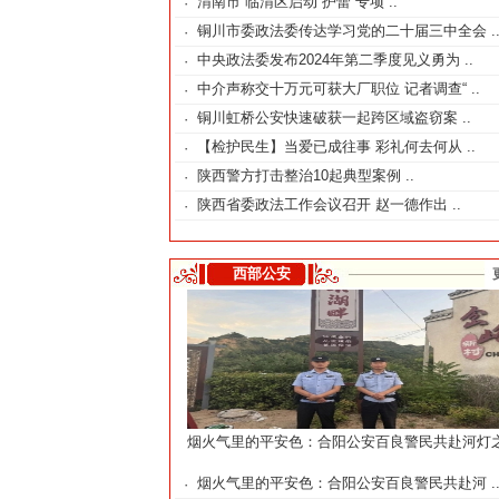
渭南市 临渭区启动“护蕾”专项 ..
·
铜川市委政法委传达学习党的二十届三中全会 .
·
中央政法委发布2024年第二季度见义勇为 ..
·
中介声称交十万元可获大厂职位 记者调查“ ..
·
铜川虹桥公安快速破获一起跨区域盗窃案 ..
·
【检护民生】当爱已成往事 彩礼何去何从 ..
·
陕西警方打击整治10起典型案例 ..
·
陕西省委政法工作会议召开 赵一德作出 ..
·
西部公安
烟火气里的平安色：合阳公安百良警民共赴河灯
烟火气里的平安色：合阳公安百良警民共赴河 .
·