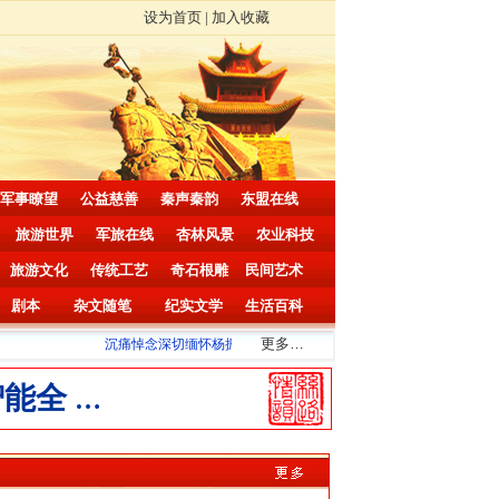
设为首页
|
加入收藏
军事瞭望
公益慈善
秦声秦韵
东盟在线
旅游世界
军旅在线
杏林风景
农业科技
旅游文化
传统工艺
奇石根雕
民间艺术
剧本
杂文随笔
纪实文学
生活百科
更多
…
沉痛悼念深切缅怀杨振宁先生！
..
智能全
…