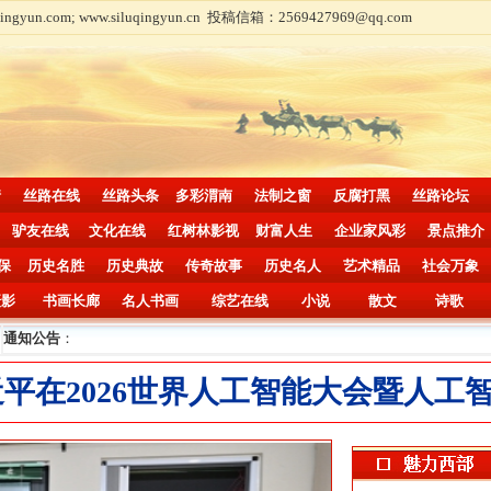
com; www.siluqingyun.cn 投稿信箱：2569427969@qq.com
情
丝路在线
丝路头条
多彩渭南
法制之窗
反腐打黑
丝路论坛
驴友在线
文化在线
红树林影视
财富人生
企业家风彩
景点推介
保
历史名胜
历史典故
传奇故事
历史名人
艺术精品
社会万象
摄影
书画长廊
名人书画
综艺在线
小说
散文
诗歌
通知公告
：
平在2026世界人工智能大会暨人工