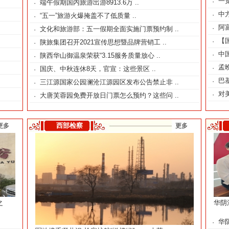
一
·
端午假期国内旅游出游8913.6万 ..
·
.
中
·
“五一”旅游火爆掩盖不了低质量 ..
·
阿
·
文化和旅游部：五一假期全面实施门票预约制 ..
·
【
·
陕旅集团召开2021宣传思想暨品牌营销工 ..
·
中
·
陕西华山御温泉荣获“3.15服务质量放心 ..
·
孟
·
国庆、中秋连休8天，官宣：这些景区 ..
·
巴
·
三江源国家公园澜沧江源园区发布公告禁止非 ..
·
对
·
大唐芙蓉园免费开放日门票怎么预约？这些问 ..
·
西部检察
更多
更多
之
华阴
.
华
·