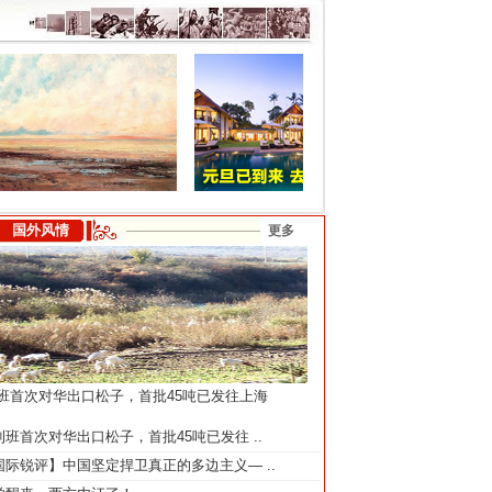
国外风情
更多
班首次对华出口松子，首批45吨已发往上海
利班首次对华出口松子，首批45吨已发往
..
国际锐评】中国坚定捍卫真正的多边主义—
..