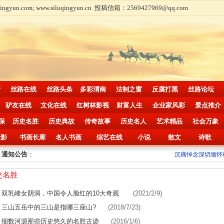
com; www.siluqingyun.cn 投稿信箱：2569427969@qq.com
情
丝路在线
丝路头条
多彩渭南
法制之窗
反腐打黑
丝路论坛
驴友在线
文化在线
红树林影视
财富人生
企业家风彩
景点推介
保
历史名胜
历史典故
传奇故事
历史名人
艺术精品
社会万象
摄影
书画长廊
名人书画
综艺在线
小说
散文
诗歌
通知公告
：
沉痛悼念深切缅怀杨
史名胜
双乳峰女阴洞，中国令人脸红的10大奇观
(2021/2/9)
三山五岳中的三山是指哪三座山?
(2018/7/23)
细数河源那些历史悠久的名胜古迹
(2016/1/6)