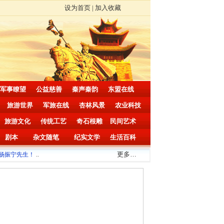
设为首页
|
加入收藏
军事瞭望
公益慈善
秦声秦韵
东盟在线
旅游世界
军旅在线
杏林风景
农业科技
旅游文化
传统工艺
奇石根雕
民间艺术
剧本
杂文随笔
纪实文学
生活百科
更多
…
振宁先生！
..