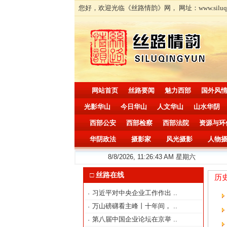
您好，欢迎光临《丝路情韵》网， 网址：www.siluqingyun.
网站首页
丝路要闻
魅力西部
国外风
光影华山
今日华山
人文华山
山水华阴
西部公安
西部检察
西部法院
资源与环
华阴政法
摄影家
风光摄影
人物
8/8/2026, 11:26:44 AM 星期六
□ 丝路在线
历
习近平对中央企业工作作出
..
·
万山磅礴看主峰丨十年间，
..
·
第八届中国企业论坛在京举
..
·