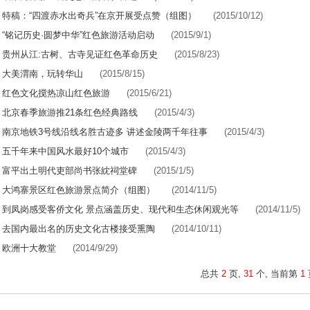
特稿：“四渡赤水出奇兵”在京开展受点赞（组图）
(2015/10/12)
“铭记历史·圆梦中华”红色旅游活动启动
(2015/9/1)
贵州从江:古树、古寺见证红色革命历史
(2015/8/23)
大美渭南，玩转华山
(2015/8/15)
红色文化搅热凉山红色旅游
(2015/6/21)
北京春季旅游推21条红色经典路线
(2015/4/3)
南京地铁3号线沿线名胜古迹多 讲述金陵两千年往事
(2015/4/3)
五千年来中国风水最好10个城市
(2015/4/3)
富平出土明代吏部尚书张紞祠堂碑
(2015/1/5)
大鸿寨景区红色旅游景点简介（组图）
(2014/11/5)
到凤岗感受客侨文化 景点涵盖历史、现代和生态休闲观光等
(2014/11/5)
去国内最出名的历史文化古楼接受熏陶
(2014/10/11)
欧洲十大教堂
(2014/9/29)
总共
2
页,
31
个, 当前第
1