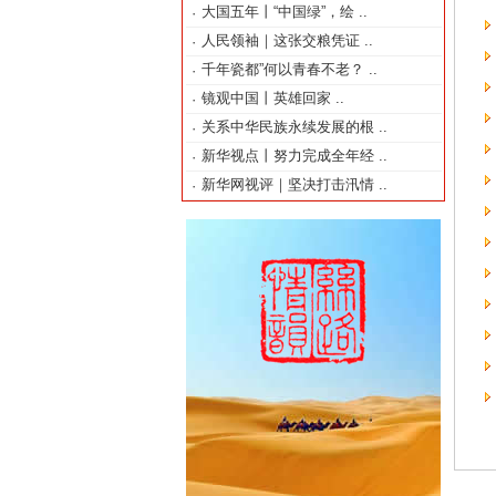
大国五年丨“中国绿”，绘
..
·
人民领袖｜这张交粮凭证
..
·
千年瓷都”何以青春不老？
..
·
镜观中国丨英雄回家
..
·
关系中华民族永续发展的根
..
·
新华视点丨努力完成全年经
..
·
新华网视评｜坚决打击汛情
..
·