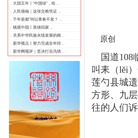
大国五年丨“中国绿”，绘
..
·
人民领袖｜这张交粮凭证
..
·
千年瓷都”何以青春不老？
..
·
镜观中国丨英雄回家
..
·
关系中华民族永续发展的根
..
·
原创
新华视点丨努力完成全年经
..
·
新华网视评｜坚决打击汛情
..
·
国道10
叫耒（lě
莲勺县城遗
方形、九层
往的人们诉