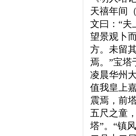
天禧年间（
文曰：“夫
望景观卜
方。未留
焉。”宝塔
凌晨华州大
值我皇上
震焉，前
五尺之童，
塔”。“镇