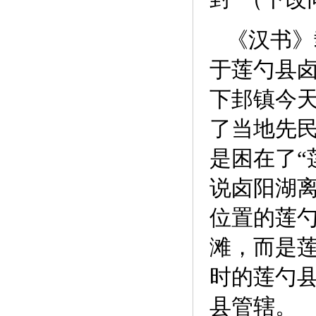
《汉书》
于莲勺县
下邽镇今
了当地先
是困在了“
说卤阳湖
位置的莲
滩，而是
时的莲勺
县管辖。