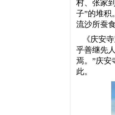
村、张家到
子”的堆积
流沙所蚕
《庆安寺
乎善继先
焉。”庆安
此。