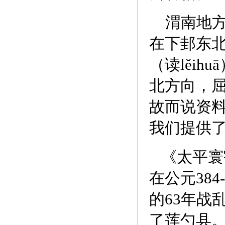
渭南地方
在下邽东
（读lěi
北方向，屈
故而说资
我们提供
《太平寰
在公元38
的63年战
了莲勺县