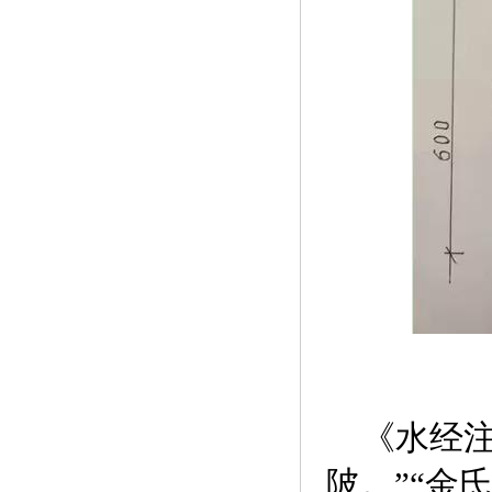
《水经注
陂。”“金