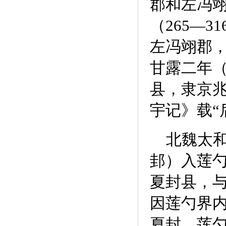
郡和左冯
（265—
左冯翊郡
甘露二年（
县，隶京
宇记》载“
北魏太和
邽）入莲勺
夏封县，与
因莲勺界内
夏封、莲勺