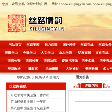
您好，欢迎光临《丝路情韵》网， 网址：www.siluqingyun.com; www.siluqingy
网站首页
丝路要闻
魅力西部
国外风情
丝路在线
丝路头条
光影华山
今日华山
人文华山
山水华阴
驴友在线
文化在线
西部公安
西部检察
西部法院
资源与环保
历史名胜
历史典
华阴政法
摄影家
风光摄影
人物摄影
书画长廊
名人
通知公告
：
8/8/2026, 8:16:10 AM 星期六
详细内容
□ 丝路在线
习近平对中央企业工作作出
..
·
万山磅礴看主峰丨十年间，
..
·
第八届中国企业论坛在京举
..
·