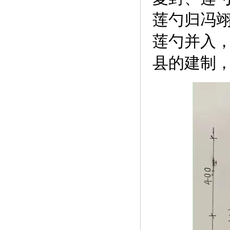
莲勺归冯翊
莲勺并入
县的建制，