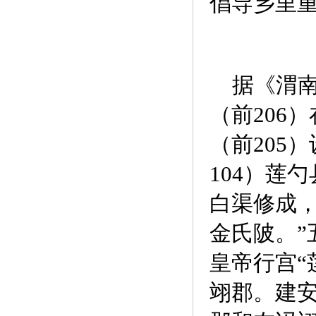
倡导乡里
据《渭南
（前206
（前205
104）莲
白渠修成，
金氏陂。”
皇帝行宫“
翊郡。建安