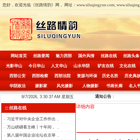
您好，欢迎光临《丝路情韵》网， 网址：www.siluqingyun.com; www.siluqingy
网站首页
丝路要闻
魅力西部
国外风情
丝路在线
丝路头条
光影华山
今日华山
人文华山
山水华阴
驴友在线
文化在线
西部公安
西部检察
西部法院
资源与环保
历史名胜
历史典
华阴政法
摄影家
风光摄影
人物摄影
书画长廊
名人
通知公告
：
8/7/2026, 3:30:38 AM 星期五
详细内容
□ 丝路在线
习近平对中央企业工作作出
..
·
万山磅礴看主峰丨十年间，
..
·
第八届中国企业论坛在京举
..
·