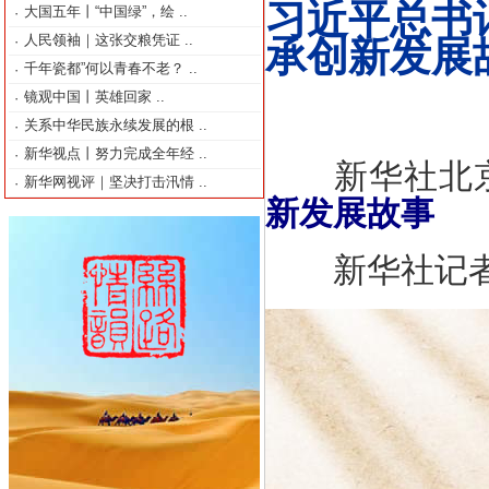
习近平总书
大国五年丨“中国绿”，绘
..
·
人民领袖｜这张交粮凭证
..
·
承创新发展
千年瓷都”何以青春不老？
..
·
镜观中国丨英雄回家
..
·
关系中华民族永续发展的根
..
·
新华视点丨努力完成全年经
..
·
新华社北京
新华网视评｜坚决打击汛情
..
·
新发展故事
新华社记