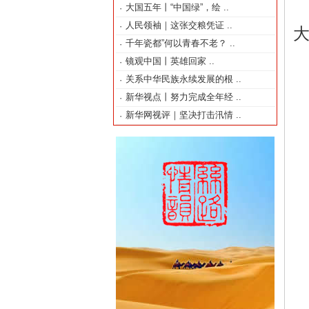
大国五年丨“中国绿”，绘
..
·
人民领袖｜这张交粮凭证
..
·
千年瓷都”何以青春不老？
..
·
镜观中国丨英雄回家
..
·
关系中华民族永续发展的根
..
·
新华视点丨努力完成全年经
..
·
新华网视评｜坚决打击汛情
..
·