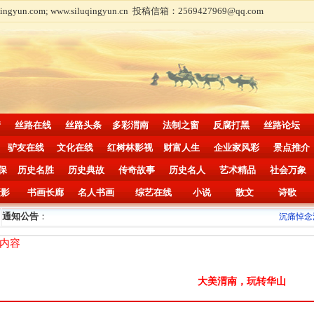
com; www.siluqingyun.cn 投稿信箱：2569427969@qq.com
情
丝路在线
丝路头条
多彩渭南
法制之窗
反腐打黑
丝路论坛
驴友在线
文化在线
红树林影视
财富人生
企业家风彩
景点推介
保
历史名胜
历史典故
传奇故事
历史名人
艺术精品
社会万象
摄影
书画长廊
名人书画
综艺在线
小说
散文
诗歌
通知公告
：
沉痛悼念深
内容
大美渭南，玩转华山