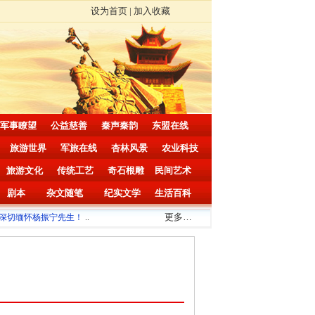
设为首页
|
加入收藏
军事瞭望
公益慈善
秦声秦韵
东盟在线
旅游世界
军旅在线
杏林风景
农业科技
旅游文化
传统工艺
奇石根雕
民间艺术
剧本
杂文随笔
纪实文学
生活百科
更多
…
切缅怀杨振宁先生！
..