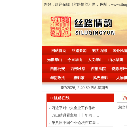
您好，欢迎光临《丝路情韵》网， 网址：www.siluqingyun.
网站首页
丝路要闻
魅力西部
国外风
光影华山
今日华山
人文华山
山水华阴
西部公安
西部检察
西部法院
资源与环
华阴政法
摄影家
风光摄影
人物
8/7/2026, 2:40:41 PM 星期五
□ 丝路在线
您当
习近平对中央企业工作作出
..
·
万山磅礴看主峰丨十年间，
..
·
第八届中国企业论坛在京举
..
·