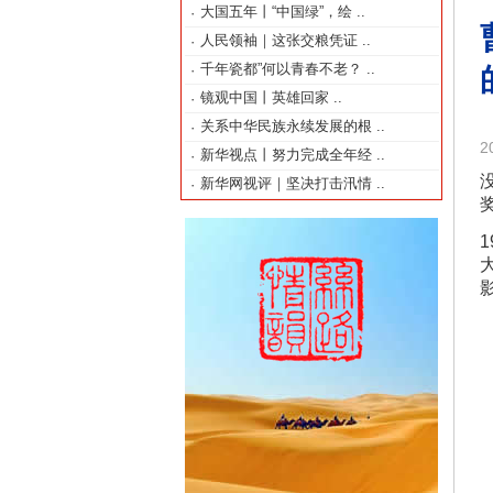
大国五年丨“中国绿”，绘
..
·
人民领袖｜这张交粮凭证
..
·
千年瓷都”何以青春不老？
..
·
镜观中国丨英雄回家
..
·
关系中华民族永续发展的根
..
·
2
新华视点丨努力完成全年经
..
·
新华网视评｜坚决打击汛情
..
·