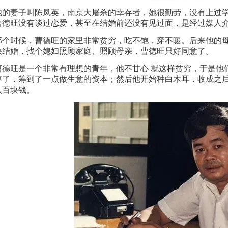
他的妻子叫陈凤英，南京大屠杀的幸存者，她很勤劳，没有上过
曹德旺没有谈过恋爱，甚至在结婚前还没有见过面，是经过媒人
那个时候，曹德旺的家里非常贫穷，吃不饱，穿不暖。后来他的
快结婚，找个媳妇照顾家庭、照顾母亲，曹德旺只好同意了。
曹德旺是一个非常有理想的青年，他不甘心 就这样贫穷，于是他
掉了，筹到了一点做生意的资本；然后他开始种白木耳，收成之
八百块钱。