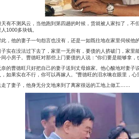
但天有不测风云，当他跑到第四趟的时候，货就被人家扣了，不
里人1000多块钱。
对此，他的妻子一句怨言也没有，还是一如既往地在家里伺候他
日子实在没法过下去了，家里一无所有，要债的人挤破门，家里
一间小房子。曹德旺对那些上门要债的人说：“你们要是能够拿，
无奈的曹德旺只好把自己的妻子送到丈母娘家。他心酸地对妻子说
人，如果实在不行，你可以再嫁人。”曹德旺的泪水噙在眼里，心
送走了妻子，他身无分文地来到了离家很远的工地上做工……