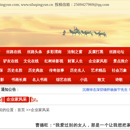
com; www.siluqingyun.cn 投稿信箱：2569427969@qq.com
情
丝路在线
丝路头条
多彩渭南
法制之窗
反腐打黑
丝路论坛
驴友在线
文化在线
红树林影视
财富人生
企业家风彩
景点推介
保
历史名胜
历史典故
传奇故事
历史名人
艺术精品
社会万象
摄影
书画长廊
名人书画
综艺在线
小说
散文
诗歌
通知公告
：
沉痛悼念深切缅怀杨振宁先生！
..
企业家风采
前的位置：
首页
>>企业家风采
曹德旺：“我爱过别的女人，那是一个让我想把