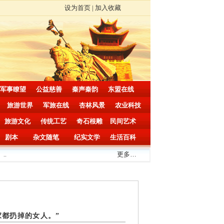
设为首页
|
加入收藏
军事瞭望
公益慈善
秦声秦韵
东盟在线
旅游世界
军旅在线
杏林风景
农业科技
旅游文化
传统工艺
奇石根雕
民间艺术
剧本
杂文随笔
纪实文学
生活百科
更多
…
家都扔掉的女人。”