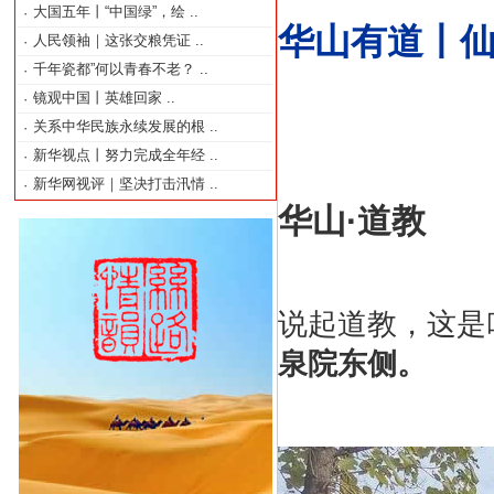
大国五年丨“中国绿”，绘
..
·
华山有道丨
人民领袖｜这张交粮凭证
..
·
千年瓷都”何以青春不老？
..
·
镜观中国丨英雄回家
..
·
关系中华民族永续发展的根
..
·
新华视点丨努力完成全年经
..
·
新华网视评｜坚决打击汛情
..
·
华山·道教
说起道教，这是
泉院东侧。