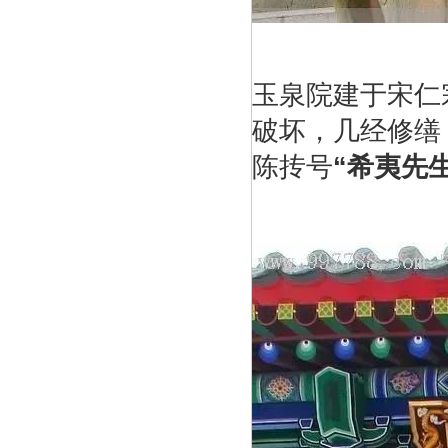
玉泉院建于宋仁
破坏，几经修缮
陈抟号
“希夷先生