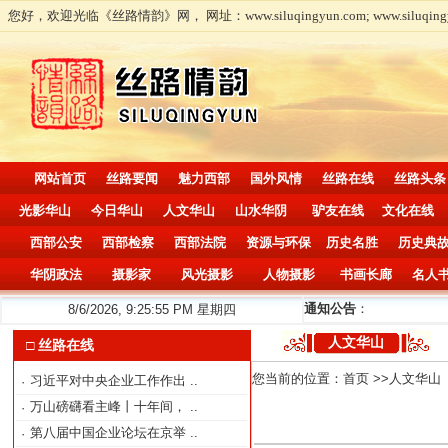
您好，欢迎光临《丝路情韵》网， 网址：www.siluqingyun.com; www.siluqingy
网站首页
丝路要闻
魅力西部
国外风情
丝路在线
丝路头条
光影华山
今日华山
人文华山
山水华阴
驴友在线
文化在线
西部公安
西部检察
西部法院
资源与环保
历史名胜
历史典
华阴政法
摄影家
风光摄影
人物摄影
书画长廊
名人
通知公告
：
8/6/2026, 9:25:56 PM 星期四
人文华山
□ 丝路在线
您当前的位置：
首页
>>人文华山
习近平对中央企业工作作出
..
·
万山磅礴看主峰丨十年间，
..
·
第八届中国企业论坛在京举
..
·