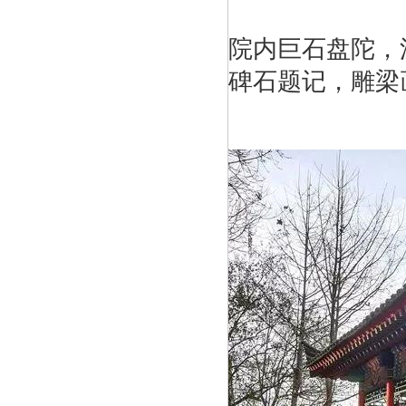
院内巨石盘陀，
碑石题记，雕梁