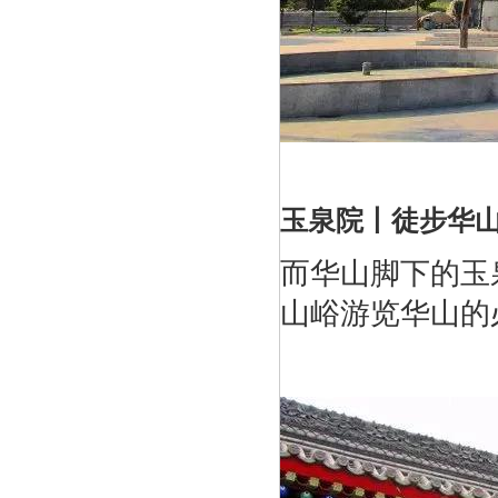
玉泉院丨徒步华
而华山脚下的玉
山峪游览华山的